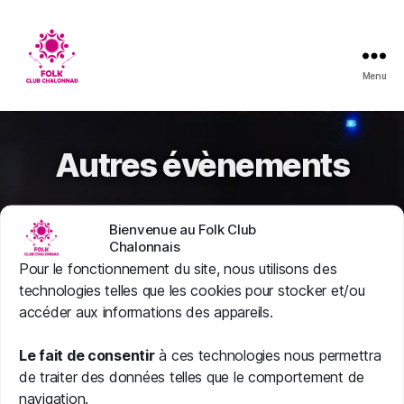
Menu
Folk
Club
Chalonnais
Autres évènements
Bienvenue au Folk Club
Chalonnais
Pour le fonctionnement du site, nous utilisons des
Bien sûr vous pouvez retrouver les évènements
technologies telles que les cookies pour stocker et/ou
du Folk Club Chalonnais sur notre
calendrier
accéder aux informations des appareils.
ou notre espace de l’
Agenda’Trad
(lien
externe).
Le fait de consentir
à ces technologies nous permettra
de traiter des données telles que le comportement de
navigation.