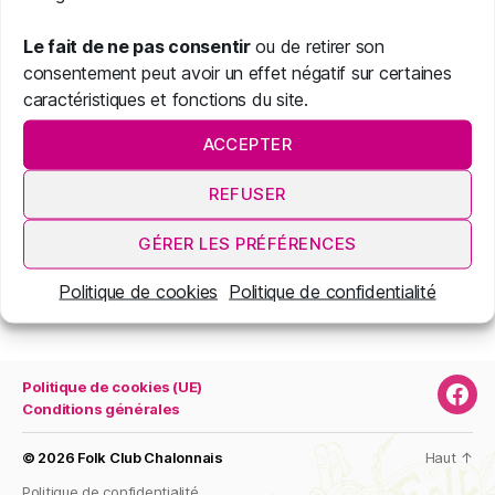
Vous pouvez également retrouver
Le fait de ne pas consentir
ou de retirer son
d’autres
évènements Folk dans la Région et un
consentement peut avoir un effet négatif sur certaines
peu plus loin
en vous rendant sur
caractéristiques et fonctions du site.
l’
Agenda’Trad
(lien externe).
ACCEPTER
Voici un extrait des prochains évènements pour
REFUSER
la Région Bourgogne Franche Comté :
GÉRER LES PRÉFÉRENCES
Erreur RSS :
Retrieved unsupported status code
"403"
Politique de cookies
Politique de confidentialité
Politique de cookies (UE)
Page
Conditions générales
Face
© 2026
Folk Club Chalonnais
Haut
↑
Politique de confidentialité