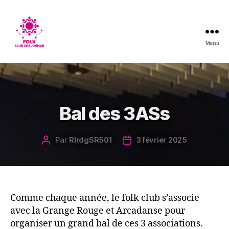
Menu
Folk
Club
Chalonnais
Catégories
Bal des 3ASs
Par
RlrdgSR501
3 février 2025
Auteur
Date
de
de
l’article
l’article
Comme chaque année, le folk club s’associe
avec la Grange Rouge et Arcadanse pour
organiser un grand bal de ces 3 associations.