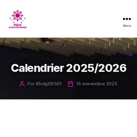
Menu
Folk
Club
Chalonnais
Catégories
Calendrier 2025/2026
Par
RlrdgSR501
15 novembre 2025
Auteur
Date
de
de
l’article
l’article